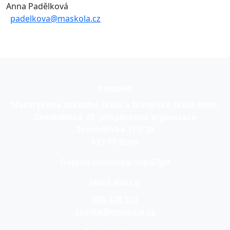
Anna Padělková
padelkova@maskola.cz
Kontakt
Masarykova základní škola a Mateřská škola Brno,
Zemědělská 29, příspěvková organizace
Zemědělská 173/29
613 00 Brno
Datová schránka:
scpw7p9
Miloš Hrůza:
545 428 521
skolka@maskola.cz