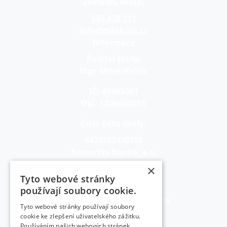
Základní škola:
545 428 511
info@maskola.cz
Informace
Ředitel školy:
Mgr. Miloš Hrůza
IČ: 49465091
DIČ: CZ49465091
Číslo účtu školy:
64237621/0100
Komerční banka, a.s.
×
Zřizovatel:
Tyto webové stránky
MČ Brno-sever
používají soubory cookie.
Bratislavská 70, 601 47 Brno
Tyto webové stránky používají soubory
Odkazy
cookie ke zlepšení uživatelského zážitku.
Používáním našich webových stránek