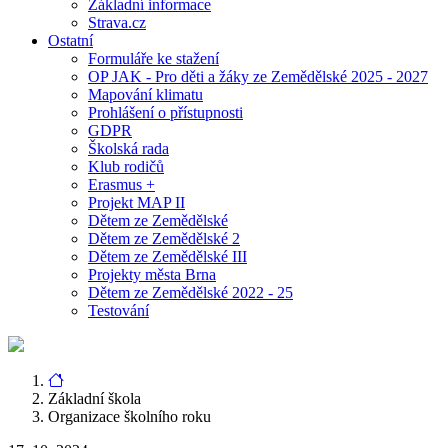
Základní informace
Strava.cz
Ostatní
Formuláře ke stažení
OP JAK - Pro děti a žáky ze Zemědělské 2025 - 2027
Mapování klimatu
Prohlášení o přístupnosti
GDPR
Školská rada
Klub rodičů
Erasmus +
Projekt MAP II
Dětem ze Zemědělské
Dětem ze Zemědělské 2
Dětem ze Zemědělské III
Projekty města Brna
Dětem ze Zemědělské 2022 - 25
Testování
Základní škola
Organizace školního roku