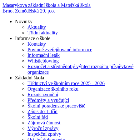
Masarykova základní škola a Mateřská škola
Brno, Zemědělská 29, p.o.
Novinky
Aktuality
Třídní aktuality
Informace o škole
Kontakty
Povinně zveřejňované informace
Informační leták
Whistleblowing
Rozpočet a střednědobý výhled rozpočtu příspěvkové
organizace
Základní škola
Třídnictví ve školním roce 2025 - 2026
Organizace školního roku
Rozpis zvonění
Předměty a vyučující
Školní poradenské pracoviště
Zápis do 1. tříd
Školní řád
Zájmová činnost
Výroční zprávy
Inspekční zprávy
Ostatní dokumenty