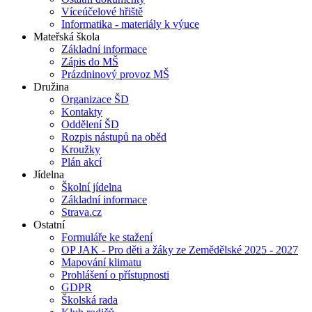
Víceúčelové hřiště
Informatika - materiály k výuce
Mateřská škola
Základní informace
Zápis do MŠ
Prázdninový provoz MŠ
Družina
Organizace ŠD
Kontakty
Oddělení ŠD
Rozpis nástupů na oběd
Kroužky
Plán akcí
Jídelna
Školní jídelna
Základní informace
Strava.cz
Ostatní
Formuláře ke stažení
OP JAK - Pro děti a žáky ze Zemědělské 2025 - 2027
Mapování klimatu
Prohlášení o přístupnosti
GDPR
Školská rada