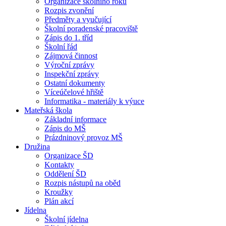
Organizace školního roku
Rozpis zvonění
Předměty a vyučující
Školní poradenské pracoviště
Zápis do 1. tříd
Školní řád
Zájmová činnost
Výroční zprávy
Inspekční zprávy
Ostatní dokumenty
Víceúčelové hřiště
Informatika - materiály k výuce
Mateřská škola
Základní informace
Zápis do MŠ
Prázdninový provoz MŠ
Družina
Organizace ŠD
Kontakty
Oddělení ŠD
Rozpis nástupů na oběd
Kroužky
Plán akcí
Jídelna
Školní jídelna