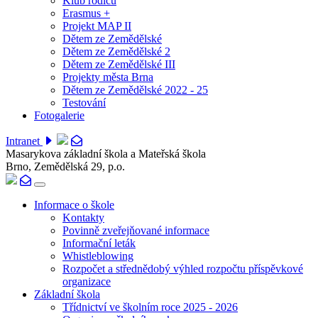
Klub rodičů
Erasmus +
Projekt MAP II
Dětem ze Zemědělské
Dětem ze Zemědělské 2
Dětem ze Zemědělské III
Projekty města Brna
Dětem ze Zemědělské 2022 - 25
Testování
Fotogalerie
Intranet
Masarykova základní škola a Mateřská škola
Brno, Zemědělská 29, p.o.
Informace o škole
Kontakty
Povinně zveřejňované informace
Informační leták
Whistleblowing
Rozpočet a střednědobý výhled rozpočtu příspěvkové
organizace
Základní škola
Třídnictví ve školním roce 2025 - 2026