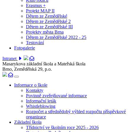
Klub rodičů
Erasmus +
Projekt MAP II
Dětem ze Zemědělské
Dětem ze Zemědělské 2
Dětem ze Zemědělské III
Projekty města Brna
Dětem ze Zemědělské 2022 - 25
Testování
Fotogalerie
Intranet
Masarykova základní škola a Mateřská škola
Brno, Zemědělská 29, p.o.
Informace o škole
Kontakty
Povinně zveřejňované informace
Informační leták
Whistleblowing
Rozpočet a střednědobý výhled rozpočtu příspěvkové
organizace
Základní škola
Třídnictví ve školním roce 2025 - 2026