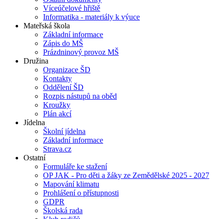
Víceúčelové hřiště
Informatika - materiály k výuce
Mateřská škola
Základní informace
Zápis do MŠ
Prázdninový provoz MŠ
Družina
Organizace ŠD
Kontakty
Oddělení ŠD
Rozpis nástupů na oběd
Kroužky
Plán akcí
Jídelna
Školní jídelna
Základní informace
Strava.cz
Ostatní
Formuláře ke stažení
OP JAK - Pro děti a žáky ze Zemědělské 2025 - 2027
Mapování klimatu
Prohlášení o přístupnosti
GDPR
Školská rada