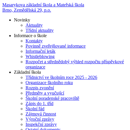
Masarykova základní škola a Mateřská škola
Brno, Zemědělská 29, p.o.
Novinky
Aktuality
Třídní aktuality
Informace o škole
Kontakty
Povinně zveřejňované informace
Informační leták
Whistleblowing
Rozpočet a střednědobý výhled rozpočtu příspěvkové
organizace
Základní škola
Třídnictví ve školním roce 2025 - 2026
Organizace školního roku
Rozpis zvonění
Předměty a vyučující
Školní poradenské pracoviště
Zápis do 1. tříd
Školní řád
Zájmová činnost
Výroční zprávy
Inspekční zprávy
Ostatní dokumenty