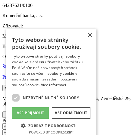
64237621/0100
Komerční banka, a.s.
Zřizovatel:
×
MČ Brno-sever
Tyto webové stránky
používají soubory cookie.
Bratislavská 70, 601 47 Brno
Tyto webové stránky používají soubory
Odkazy
cookie ke zlepšení uživatelského zážitku.
Škola online
Používáním našich webových stránek
souhlasíte se všemi soubory cookie v
Prohlášení o přístupnosti
souladu s našimi zásadami používání
souborů cookie.
Více informací
A
A
NEZBYTNĚ NUTNÉ SOUBORY
Masarykova základní škola a Mateřská škola Brno, Zemědělská 29,
příspěvková organizace
VŠE PŘIJMOUT
VŠE ODMÍTNOUT
Přihlášení do intranetu
ZOBRAZIT PODROBNOSTI
POWERED BY COOKIESCRIPT