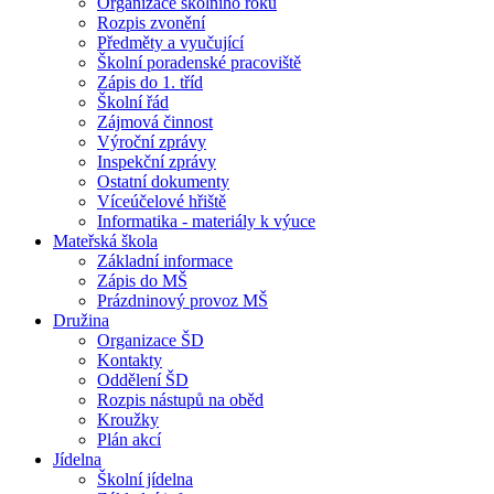
Organizace školního roku
Rozpis zvonění
Předměty a vyučující
Školní poradenské pracoviště
Zápis do 1. tříd
Školní řád
Zájmová činnost
Výroční zprávy
Inspekční zprávy
Ostatní dokumenty
Víceúčelové hřiště
Informatika - materiály k výuce
Mateřská škola
Základní informace
Zápis do MŠ
Prázdninový provoz MŠ
Družina
Organizace ŠD
Kontakty
Oddělení ŠD
Rozpis nástupů na oběd
Kroužky
Plán akcí
Jídelna
Školní jídelna