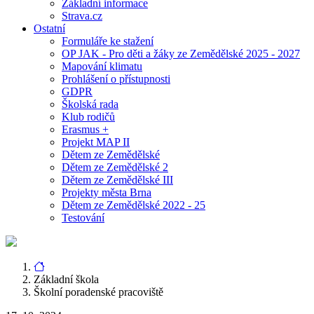
Základní informace
Strava.cz
Ostatní
Formuláře ke stažení
OP JAK - Pro děti a žáky ze Zemědělské 2025 - 2027
Mapování klimatu
Prohlášení o přístupnosti
GDPR
Školská rada
Klub rodičů
Erasmus +
Projekt MAP II
Dětem ze Zemědělské
Dětem ze Zemědělské 2
Dětem ze Zemědělské III
Projekty města Brna
Dětem ze Zemědělské 2022 - 25
Testování
Základní škola
Školní poradenské pracoviště