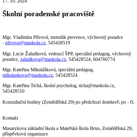
17. 10. 2024
Školní poradenské pracoviště
Mgr. Vladimíra Plívová, metodik prevence, výchovný poradce
-
plivova@maskola.cz
, 545428519
Mgr. Lucie Žaludková, vedoucí ŠPP, speciální pedagog, výchovný
poradce,
zaludkova@maskola.cz
, 545428524, 604760774
Mgr. Kateřina Mikulášková, speciální pedagog,
mikulaskova@maskola.cz
, 545428524
Mgr. Kateřina Tichá, školní psycholog, ticha@maskola.cz,
545428510
Konzultační hodiny (Zemědělská 29) po předchozí domluvě; po - čt.
Kontakt
Masarykova základní škola a Mateřská škola Brno, Zemědělská 29,
příspěvková organizace