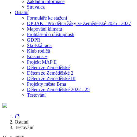
Základní informace
Strava.cz
Ostatní
Formuláře ke stažení
OP JAK - Pro děti a žáky ze Zemědělské 2025 - 2027
Mapování klimatu
Prohlášení o přístupnosti
GDPR
Školská rada
Klub rodičů
Erasmus +
Projekt MAP II
Dětem ze Zemědělské
Dětem ze Zemědělské 2
Dětem ze Zemědělské III
Projekty města Brna
Dětem ze Zemědělské 2022 - 25
Testování
Ostatní
Testování