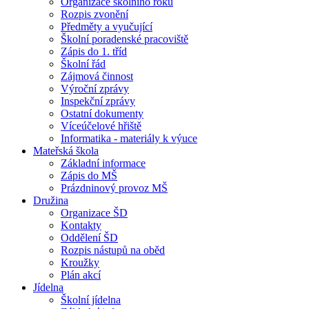
Organizace školního roku
Rozpis zvonění
Předměty a vyučující
Školní poradenské pracoviště
Zápis do 1. tříd
Školní řád
Zájmová činnost
Výroční zprávy
Inspekční zprávy
Ostatní dokumenty
Víceúčelové hřiště
Informatika - materiály k výuce
Mateřská škola
Základní informace
Zápis do MŠ
Prázdninový provoz MŠ
Družina
Organizace ŠD
Kontakty
Oddělení ŠD
Rozpis nástupů na oběd
Kroužky
Plán akcí
Jídelna
Školní jídelna