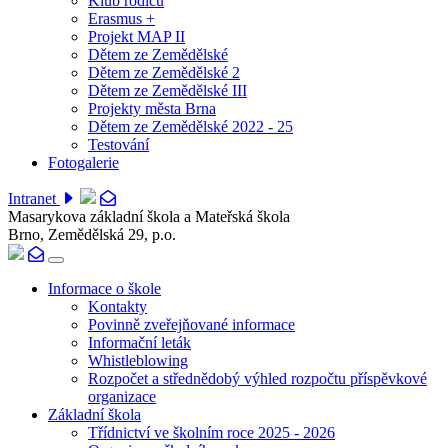
Klub rodičů
Erasmus +
Projekt MAP II
Dětem ze Zemědělské
Dětem ze Zemědělské 2
Dětem ze Zemědělské III
Projekty města Brna
Dětem ze Zemědělské 2022 - 25
Testování
Fotogalerie
Intranet
Masarykova základní škola a Mateřská škola
Brno, Zemědělská 29, p.o.
Informace o škole
Kontakty
Povinně zveřejňované informace
Informační leták
Whistleblowing
Rozpočet a střednědobý výhled rozpočtu příspěvkové
organizace
Základní škola
Třídnictví ve školním roce 2025 - 2026