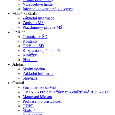
Víceúčelové hřiště
Informatika - materiály k výuce
Mateřská škola
Základní informace
Zápis do MŠ
Prázdninový provoz MŠ
Družina
Organizace ŠD
Kontakty
Oddělení ŠD
Rozpis nástupů na oběd
Kroužky
Plán akcí
Jídelna
Školní jídelna
Základní informace
Strava.cz
Ostatní
Formuláře ke stažení
OP JAK - Pro děti a žáky ze Zemědělské 2025 - 2027
Mapování klimatu
Prohlášení o přístupnosti
GDPR
Školská rada