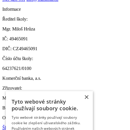
Informace
Ředitel školy:
Mgr. Miloš Hrůza
IČ: 49465091
DIČ: CZ49465091
Číslo účtu školy:
64237621/0100
Komerční banka, a.s.
Zřizovatel:
×
MČ Brno-sever
Tyto webové stránky
používají soubory cookie.
Bratislavská 70, 601 47 Brno
Tyto webové stránky používají soubory
Odkazy
cookie ke zlepšení uživatelského zážitku.
Škola online
Používáním našich webových stránek