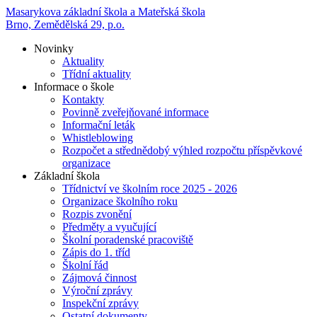
Masarykova základní škola a Mateřská škola
Brno, Zemědělská 29, p.o.
Novinky
Aktuality
Třídní aktuality
Informace o škole
Kontakty
Povinně zveřejňované informace
Informační leták
Whistleblowing
Rozpočet a střednědobý výhled rozpočtu příspěvkové
organizace
Základní škola
Třídnictví ve školním roce 2025 - 2026
Organizace školního roku
Rozpis zvonění
Předměty a vyučující
Školní poradenské pracoviště
Zápis do 1. tříd
Školní řád
Zájmová činnost
Výroční zprávy
Inspekční zprávy
Ostatní dokumenty