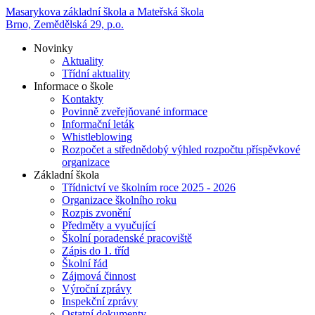
Masarykova základní škola a Mateřská škola
Brno, Zemědělská 29, p.o.
Novinky
Aktuality
Třídní aktuality
Informace o škole
Kontakty
Povinně zveřejňované informace
Informační leták
Whistleblowing
Rozpočet a střednědobý výhled rozpočtu příspěvkové
organizace
Základní škola
Třídnictví ve školním roce 2025 - 2026
Organizace školního roku
Rozpis zvonění
Předměty a vyučující
Školní poradenské pracoviště
Zápis do 1. tříd
Školní řád
Zájmová činnost
Výroční zprávy
Inspekční zprávy
Ostatní dokumenty