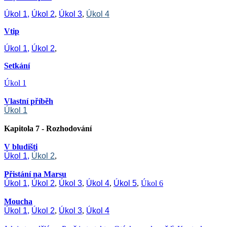
Úkol 1,
Úkol 2
,
Úkol 3
,
Úkol 4
Vtip
Úkol 1,
Úkol 2
,
Setkání
Úkol 1
Vlastní příběh
Úkol 1
Kapitola 7 - Rozhodování
V bludišti
Úkol 1,
Úkol 2
,
Přistání na Marsu
Úkol 1,
Úkol 2
,
Úkol 3
,
Úkol 4
,
Úkol 5
,
Úkol 6
Moucha
Úkol 1,
Úkol 2
,
Úkol 3
,
Úkol 4