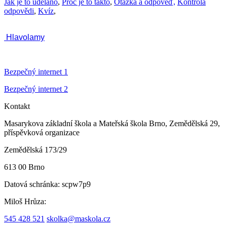
Jak je to uděláno
,
Proč je to takto
,
Otázka a odpověď,
Kontrola
odpovědi
,
Kvíz
,
Hlavolamy
Bezpečný internet 1
Bezpečný internet 2
Kontakt
Masarykova základní škola a Mateřská škola Brno, Zemědělská 29,
příspěvková organizace
Zemědělská 173/29
613 00 Brno
Datová schránka:
scpw7p9
Miloš Hrůza:
545 428 521
skolka@maskola.cz