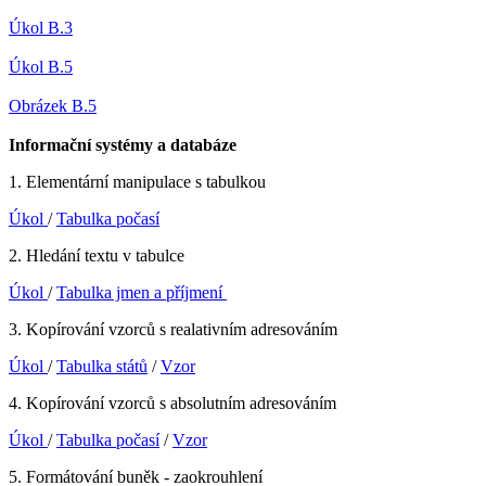
Úkol B.3
Úkol B.5
Obrázek B.5
Informační systémy a databáze
1. Elementární manipulace s tabulkou
Úkol
/
Tabulka počasí
2. Hledání textu v tabulce
Úkol
/
Tabulka jmen a příjmení
3. Kopírování vzorců s realativním adresováním
Úkol
/
Tabulka států
/
Vzor
4. Kopírování vzorců s absolutním adresováním
Úkol
/
Tabulka počasí
/
Vzor
5. Formátování buněk - zaokrouhlení