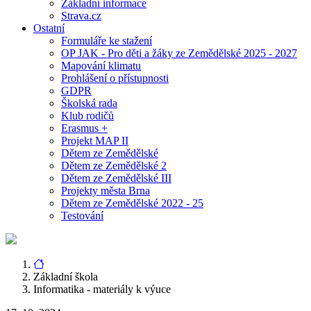
Základní informace
Strava.cz
Ostatní
Formuláře ke stažení
OP JAK - Pro děti a žáky ze Zemědělské 2025 - 2027
Mapování klimatu
Prohlášení o přístupnosti
GDPR
Školská rada
Klub rodičů
Erasmus +
Projekt MAP II
Dětem ze Zemědělské
Dětem ze Zemědělské 2
Dětem ze Zemědělské III
Projekty města Brna
Dětem ze Zemědělské 2022 - 25
Testování
Základní škola
Informatika - materiály k výuce