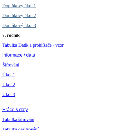
Doplňkový úkol 1
Doplňkový úkol 2
Doplňkový úkol 3
7. ročník
Tabulka Datík a prohlížeče - vzor
Informace / data
Šifrování
Úkol 1
Úkol 2
Úkol 3
Práce s daty
Tabulka šifrování
Tabulka dešifrování