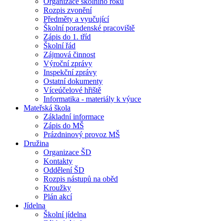
Organizace školního roku
Rozpis zvonění
Předměty a vyučující
Školní poradenské pracoviště
Zápis do 1. tříd
Školní řád
Zájmová činnost
Výroční zprávy
Inspekční zprávy
Ostatní dokumenty
Víceúčelové hřiště
Informatika - materiály k výuce
Mateřská škola
Základní informace
Zápis do MŠ
Prázdninový provoz MŠ
Družina
Organizace ŠD
Kontakty
Oddělení ŠD
Rozpis nástupů na oběd
Kroužky
Plán akcí
Jídelna
Školní jídelna