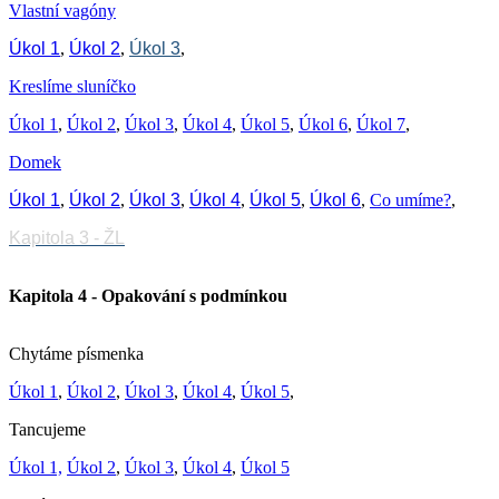
Vlastní vagóny
Úkol 1
,
Úkol 2
,
Úkol 3
,
Kreslíme sluníčko
Úkol 1
,
Úkol 2
,
Úkol 3
,
Úkol 4
,
Úkol 5
,
Úkol 6
,
Úkol 7
,
Domek
Úkol 1
,
Úkol 2
,
Úkol 3
,
Úkol 4
,
Úkol 5
,
Úkol 6
,
Co umíme?
,
Kapitola 3 - ŽL
Kapitola 4 - Opakování s podmínkou
Chytáme písmenka
Úkol 1
,
Úkol 2
,
Úkol 3
,
Úkol 4
,
Úkol 5
,
Tancujeme
Úkol 1,
Úkol 2
,
Úkol 3
,
Úkol 4
,
Úkol 5