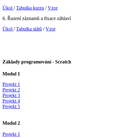
Úkol
/
Tabulka kurzu
/
Vzor
6. Řazení záznamů a fixace záhlaví
Úkol
/
Tabulka států
/
Vzor
Základy programování - Scratch
Modul 1
Projekt 1
Projekt 2
Projekt 3
Projekt 4
Projekt 5
Modul 2
Projekt 1