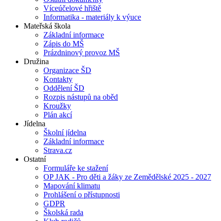
Víceúčelové hřiště
Informatika - materiály k výuce
Mateřská škola
Základní informace
Zápis do MŠ
Prázdninový provoz MŠ
Družina
Organizace ŠD
Kontakty
Oddělení ŠD
Rozpis nástupů na oběd
Kroužky
Plán akcí
Jídelna
Školní jídelna
Základní informace
Strava.cz
Ostatní
Formuláře ke stažení
OP JAK - Pro děti a žáky ze Zemědělské 2025 - 2027
Mapování klimatu
Prohlášení o přístupnosti
GDPR
Školská rada