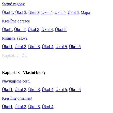
Stejné vagóny
Úkol 1
,
Úkol 2
,
Úkol 3
,
Úkol 4
,
Úkol 5
,
Úkol 6
,
Mapa
Kreslíme obrazce
Úkol1
,
Úkol 2
,
Úkol 3
,
Úkol 4
,
Úkol 5
,
Písmena a slova
Úkol1
,
Úkol 2
,
Úkol 3
,
Úkol 4
,
Úkol 5
,
Úkol 6
Kapitola 2 - ŽL
Kapitola 3 - Vlastní bloky
Navigujeme cestu
Úkol1
,
Úkol 2
,
Úkol 3
,
Úkol 4
,
Úkol 5
,
Úkol 6
Kreslíme ornament
Úkol1
,
Úkol 2
,
Úkol 3
,
Úkol 4
,