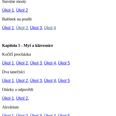
Stavíme mosty
Úkol 1,
Úkol 2
Balónek na poušti
Úkol 1,
Úkol 2
,
Úkol 3
,
Úkol 4
Kapitola 5 - Myš a klávesnice
Kočičí procházka
Úkol 1,
Úkol 2
,
Úkol 3
,
Úkol 4
,
Úkol 5
Dva tanečníci
Úkol 1,
Úkol 2
,
Úkol 3
,
Úkol 4
,
Úkol 5
Otázky a odpovědi
Úkol 1,
Úkol 2
,
Akvárium
Úkol 1,
Úkol 2
,
Úkol 3
,
Úkol 4
,
Úkol 5