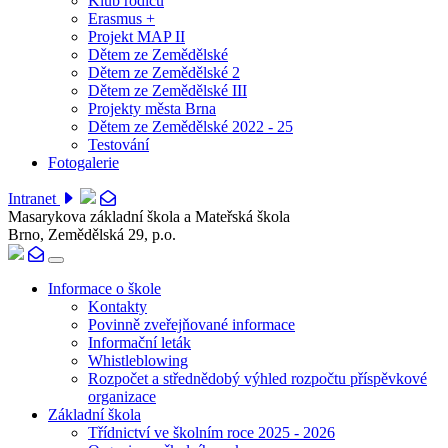
Klub rodičů
Erasmus +
Projekt MAP II
Dětem ze Zemědělské
Dětem ze Zemědělské 2
Dětem ze Zemědělské III
Projekty města Brna
Dětem ze Zemědělské 2022 - 25
Testování
Fotogalerie
Intranet
Masarykova základní škola a Mateřská škola
Brno, Zemědělská 29, p.o.
Informace o škole
Kontakty
Povinně zveřejňované informace
Informační leták
Whistleblowing
Rozpočet a střednědobý výhled rozpočtu příspěvkové
organizace
Základní škola
Třídnictví ve školním roce 2025 - 2026