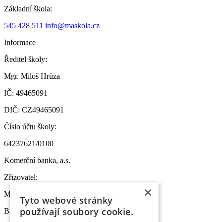
Základní škola:
545 428 511
info@maskola.cz
Informace
Ředitel školy:
Mgr. Miloš Hrůza
IČ: 49465091
DIČ: CZ49465091
Číslo účtu školy:
64237621/0100
Komerční banka, a.s.
Zřizovatel:
×
MČ Brno-sever
Tyto webové stránky
používají soubory cookie.
Bratislavská 70, 601 47 Brno