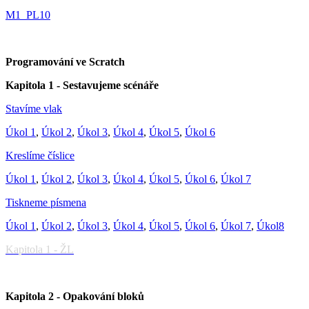
M1_PL10
Programování ve Scratch
Kapitola 1 - Sestavujeme scénáře
Stavíme vlak
Úkol 1
,
Úkol 2
,
Úkol 3
,
Úkol 4
,
Úkol 5
,
Úkol 6
Kreslíme číslice
Úkol 1
,
Úkol 2
,
Úkol 3
,
Úkol 4
,
Úkol 5
,
Úkol 6
,
Úkol 7
Tiskneme písmena
Úkol 1
,
Úkol 2
,
Úkol 3
,
Úkol 4
,
Úkol 5
,
Úkol 6
,
Úkol 7
,
Úkol8
Kapitola 1 - ŽL
Kapitola 2 - Opakování bloků