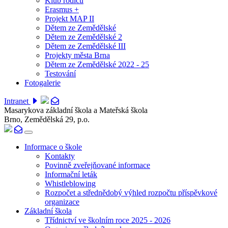
Klub rodičů
Erasmus +
Projekt MAP II
Dětem ze Zemědělské
Dětem ze Zemědělské 2
Dětem ze Zemědělské III
Projekty města Brna
Dětem ze Zemědělské 2022 - 25
Testování
Fotogalerie
Intranet
Masarykova základní škola a Mateřská škola
Brno, Zemědělská 29, p.o.
Informace o škole
Kontakty
Povinně zveřejňované informace
Informační leták
Whistleblowing
Rozpočet a střednědobý výhled rozpočtu příspěvkové
organizace
Základní škola
Třídnictví ve školním roce 2025 - 2026