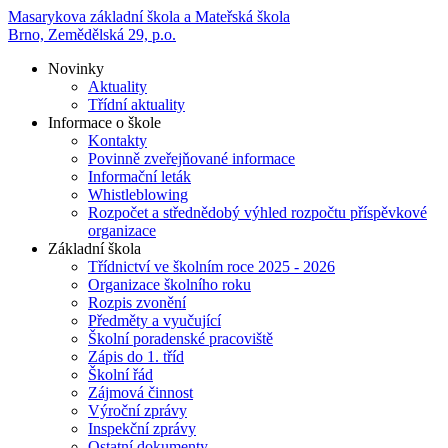
Masarykova základní škola a Mateřská škola
Brno, Zemědělská 29, p.o.
Novinky
Aktuality
Třídní aktuality
Informace o škole
Kontakty
Povinně zveřejňované informace
Informační leták
Whistleblowing
Rozpočet a střednědobý výhled rozpočtu příspěvkové
organizace
Základní škola
Třídnictví ve školním roce 2025 - 2026
Organizace školního roku
Rozpis zvonění
Předměty a vyučující
Školní poradenské pracoviště
Zápis do 1. tříd
Školní řád
Zájmová činnost
Výroční zprávy
Inspekční zprávy
Ostatní dokumenty