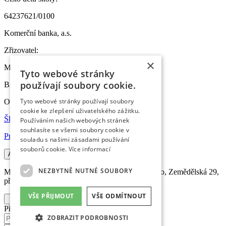
64237621/0100
Komerční banka, a.s.
Zřizovatel:
×
MČ Brno-sever
Tyto webové stránky
používají soubory cookie.
Bratislavská 70, 601 47 Brno
Tyto webové stránky používají soubory
Odkazy
cookie ke zlepšení uživatelského zážitku.
Škola online
Používáním našich webových stránek
souhlasíte se všemi soubory cookie v
Prohlášení o přístupnosti
souladu s našimi zásadami používání
souborů cookie.
Více informací
A
A
NEZBYTNĚ NUTNÉ SOUBORY
Masarykova základní škola a Mateřská škola Brno, Zemědělská 29,
příspěvková organizace
VŠE PŘIJMOUT
VŠE ODMÍTNOUT
Přihlášení do intranetu
ZOBRAZIT PODROBNOSTI