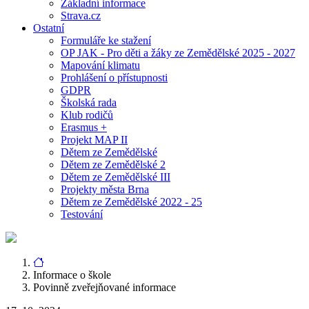
Základní informace
Strava.cz
Ostatní
Formuláře ke stažení
OP JAK - Pro děti a žáky ze Zemědělské 2025 - 2027
Mapování klimatu
Prohlášení o přístupnosti
GDPR
Školská rada
Klub rodičů
Erasmus +
Projekt MAP II
Dětem ze Zemědělské
Dětem ze Zemědělské 2
Dětem ze Zemědělské III
Projekty města Brna
Dětem ze Zemědělské 2022 - 25
Testování
Informace o škole
Povinně zveřejňované informace