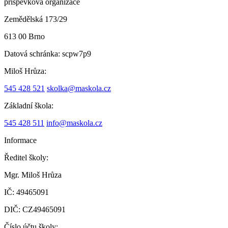
příspěvková organizace
Zemědělská 173/29
613 00 Brno
Datová schránka:
scpw7p9
Miloš Hrůza:
545 428 521
skolka@maskola.cz
Základní škola:
545 428 511
info@maskola.cz
Informace
Ředitel školy:
Mgr. Miloš Hrůza
IČ: 49465091
DIČ: CZ49465091
Číslo účtu školy: