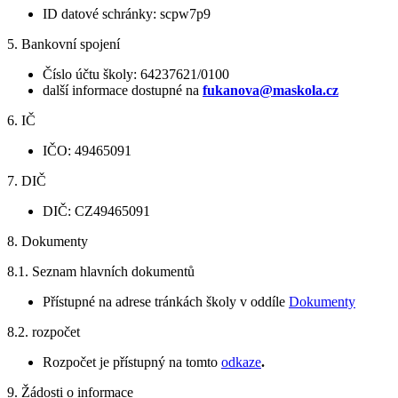
ID datové schránky: scpw7p9
5. Bankovní spojení
Číslo účtu školy: 64237621/0100
další informace dostupné na
fukanova@maskola.cz
6. IČ
IČO: 49465091
7. DIČ
DIČ: CZ49465091
8. Dokumenty
8.1. Seznam hlavních dokumentů
Přístupné na adrese tránkách školy v oddíle
Dokumenty
8.2. rozpočet
Rozpočet je přístupný na tomto
odkaze
.
9. Žádosti o informace