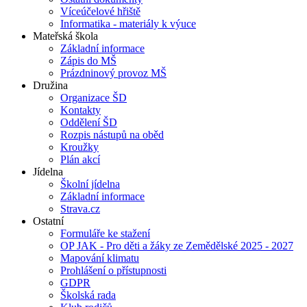
Víceúčelové hřiště
Informatika - materiály k výuce
Mateřská škola
Základní informace
Zápis do MŠ
Prázdninový provoz MŠ
Družina
Organizace ŠD
Kontakty
Oddělení ŠD
Rozpis nástupů na oběd
Kroužky
Plán akcí
Jídelna
Školní jídelna
Základní informace
Strava.cz
Ostatní
Formuláře ke stažení
OP JAK - Pro děti a žáky ze Zemědělské 2025 - 2027
Mapování klimatu
Prohlášení o přístupnosti
GDPR
Školská rada