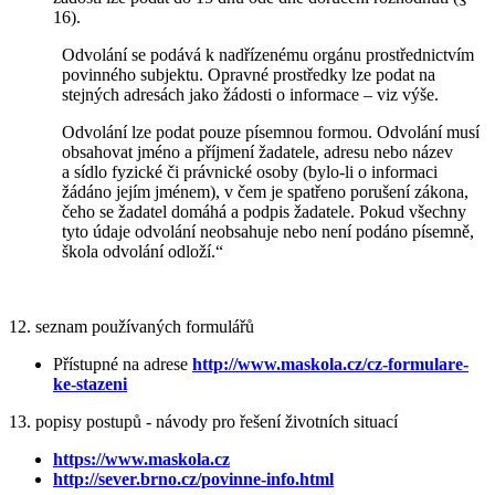
16).
Odvolání se podává k nadřízenému orgánu prostřednictvím
povinného subjektu. Opravné prostředky lze podat na
stejných adresách jako žádosti o informace – viz výše.
Odvolání lze podat pouze písemnou formou. Odvolání musí
obsahovat jméno a příjmení žadatele, adresu nebo název
a sídlo fyzické či právnické osoby (bylo-li o informaci
žádáno jejím jménem), v čem je spatřeno porušení zákona,
čeho se žadatel domáhá a podpis žadatele. Pokud všechny
tyto údaje odvolání neobsahuje nebo není podáno písemně,
škola odvolání odloží.“
12. seznam používaných formulářů
Přístupné na adrese
http://www.maskola.cz/cz-formulare-
ke-stazeni
13. popisy postupů - návody pro řešení životních situací
https://www.maskola.cz
http://sever.brno.cz/povinne-info.html