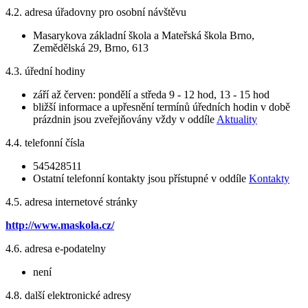
4.2. adresa úřadovny pro osobní návštěvu
Masarykova základní škola a Mateřská škola Brno,
Zemědělská 29, Brno, 613
4.3. úřední hodiny
září až červen: pondělí a středa 9 - 12 hod, 13 - 15 hod
bližší informace a upřesnění termínů úředních hodin v době
prázdnin jsou zveřejňovány vždy v oddíle
Aktuality
4.4. telefonní čísla
545428511
Ostatní telefonní kontakty jsou přístupné v oddíle
Kontakty
4.5. adresa internetové stránky
http://www.maskola.cz/
4.6. adresa e-podatelny
není
4.8. další elektronické adresy